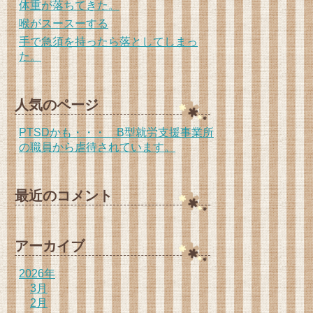
体重が落ちてきた。
喉がスースーする
手で急須を持ったら落としてしまっ
た。
人気のページ
PTSDかも・・・ B型就労支援事業所
の職員から虐待されています。
最近のコメント
アーカイブ
2026年
3月
2月