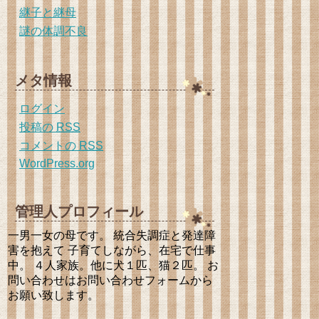
継子と継母
謎の体調不良
メタ情報
ログイン
投稿の
RSS
コメントの
RSS
WordPress.org
管理人プロフィール
一男一女の母です。 統合失調症と発達障
害を抱えて 子育てしながら、在宅で仕事
中。 ４人家族。他に犬１匹、猫２匹。 お
問い合わせはお問い合わせフォームから
お願い致します。