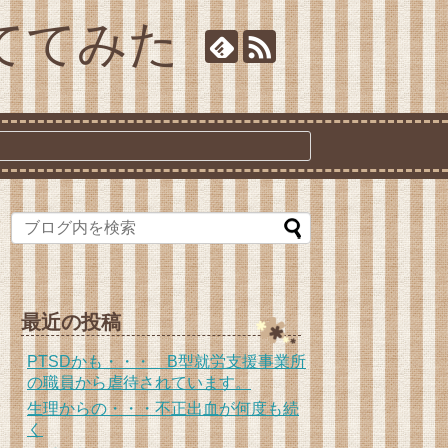
ててみた
最近の投稿
PTSDかも・・・ B型就労支援事業所
の職員から虐待されています。
生理からの・・・不正出血が何度も続
く