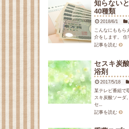
知らない
40種類
2018/6/1
こんなにももら
介をします。 住
記事を読む
セスキ炭酸
浴剤
2017/5/18
某テレビ番組で
スキ炭酸ソーダ
セ...
記事を読む