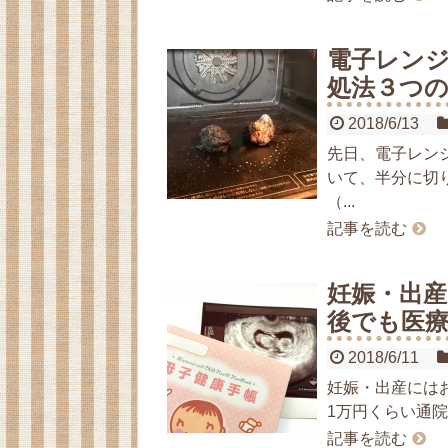
電子レン
処法３つ
2018/6/13
先日、電子レン
いて、半分に切
（...
記事を読む
妊娠・出
後でも医
2018/6/11
妊娠・出産には
1万円くらい通院
記事を読む