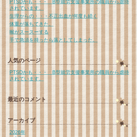
PTSDかも・・・ B型就労支援事業所の職員から虐待
されています。
生理からの・・・不正出血が何度も続く
体重が落ちてきた。
喉がスースーする
手で急須を持ったら落としてしまった。
人気のページ
PTSDかも・・・ B型就労支援事業所の職員から虐待
されています。
最近のコメント
アーカイブ
2026年