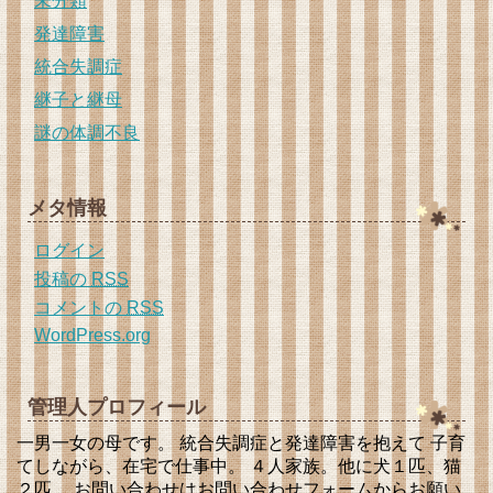
未分類
発達障害
統合失調症
継子と継母
謎の体調不良
メタ情報
ログイン
投稿の
RSS
コメントの
RSS
WordPress.org
管理人プロフィール
一男一女の母です。 統合失調症と発達障害を抱えて 子育
てしながら、在宅で仕事中。 ４人家族。他に犬１匹、猫
２匹。 お問い合わせはお問い合わせフォームからお願い