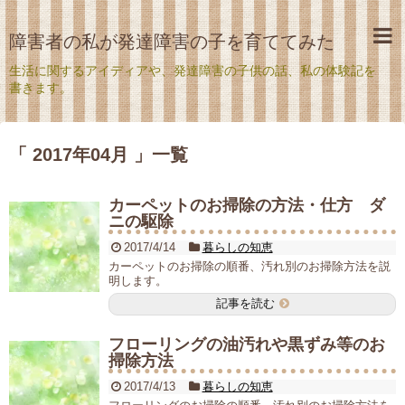
障害者の私が発達障害の子を育ててみた
生活に関するアイディアや、発達障害の子供の話、私の体験記を
書きます。
「 2017年04月 」一覧
カーペットのお掃除の方法・仕方 ダ
ニの駆除
2017/4/14
暮らしの知恵
カーペットのお掃除の順番、汚れ別のお掃除方法を説
明します。
記事を読む
フローリングの油汚れや黒ずみ等のお
掃除方法
2017/4/13
暮らしの知恵