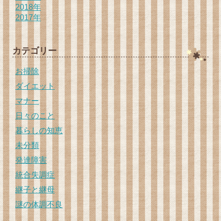
2018年
2017年
カテゴリー
お掃除
ダイエット
マナー
日々のこと
暮らしの知恵
未分類
発達障害
統合失調症
継子と継母
謎の体調不良