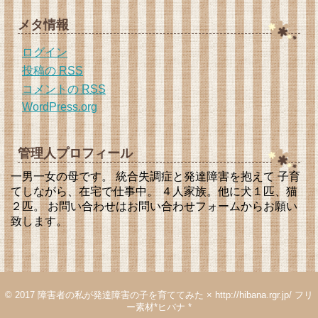
メタ情報
ログイン
投稿の
RSS
コメントの
RSS
WordPress.org
管理人プロフィール
一男一女の母です。 統合失調症と発達障害を抱えて 子育
てしながら、在宅で仕事中。 ４人家族。他に犬１匹、猫
２匹。 お問い合わせはお問い合わせフォームからお願い
致します。
© 2017
障害者の私が発達障害の子を育ててみた