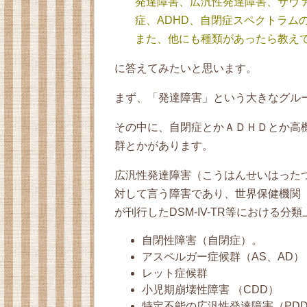
発達障害、広汎性発達障害、サヴ
症、ADHD、自閉症スペクトラム
また、他にも種類があったら教え
に答えてみたいと思います。
まず、「発達障害」という大きなグル
その中に、自閉症とかＡＤＨＤとか高
群とかがあります。
広汎性発達障害（こうはんせいはった
対して言う障害であり、世界保健機関（
が刊行したDSM-IV-TR等における分
自閉性障害（自閉症）。
アスペルガー症候群（AS、AD）
レット症候群
小児期崩壊性障害 （CDD）
特定不能の広汎性発達障害（PDD