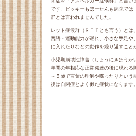
閉症を「アスペルガー症候群」と言い
です。ビッキーもほーたんも病院では
群とは言われませんでした。
レット症候群（ＲＴＴとも言う）とは
言語・運動能力が遅れ、小さな手足や
に入れたりなどの動作を繰り返すこと
小児期崩壊性障害（しょうにきほうかい
年間の年相応な正常発達の後に現れる
～５歳で言葉の理解や喋ったりという
後は自閉症とよく似た症状になります