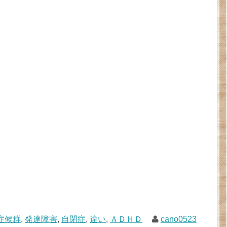
症候群
,
発達障害
,
自閉症
,
違い
,
ＡＤＨＤ
cano0523