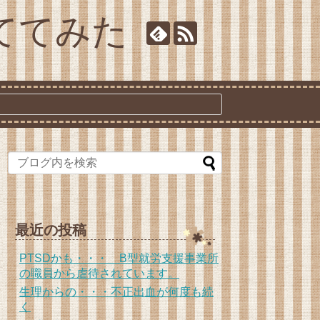
ててみた
最近の投稿
PTSDかも・・・ B型就労支援事業所
の職員から虐待されています。
生理からの・・・不正出血が何度も続
く