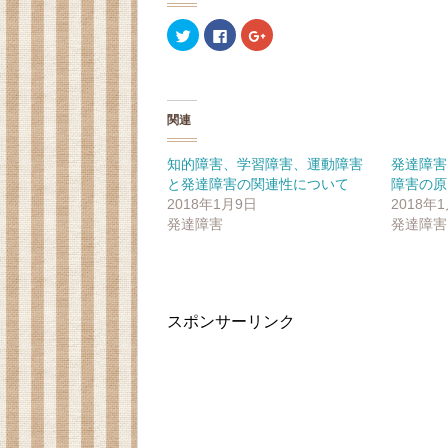
ク
F
ク
リ
a
リ
ッ
c
ッ
ク
e
ク
し
b
し
て
o
て
T
o
G
w
k
o
関連
i
で
o
t
共
g
t
有
l
e
す
e
知的障害、学習障害、運動障害
発達障害
r
る
+
と発達障害の関連性について
障害の原
で
に
で
共
は
共
2018年1月9日
2018年
有
ク
有
(
リ
(
発達障害
発達障害
新
ッ
新
し
ク
し
い
し
い
ウ
て
ウ
ィ
く
ィ
ン
だ
ン
ド
さ
ド
ウ
い
ウ
スポンサーリンク
で
(
で
開
新
開
き
し
き
ま
い
ま
す
ウ
す
)
ィ
)
ン
ド
ウ
で