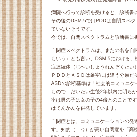
病院へ行って診断を受けると、診断書
その後のDSM-5ではPDDは自閉スペ
ていないそうです。
今では、自閉スペクトラムと診断書に
自閉症スペクトラムは、またの名を自
もいう）とも言い、DSM-5における
症連続体（じへいしょうれんぞくたい
ＰＤＤとＡＳＤは厳密には違う分類だ
ASDの診断基準は「社会的コミュニケ
もので、だいたい生後2年以内に明ら
率は男の子は女の子の4倍とのことです。
はてんかんを併発しています。
自閉症とは、コミュニケーションの発
す。知的（ＩＱ）が高い自閉症を「高