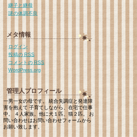
継子と継母
謎の体調不良
メタ情報
ログイン
投稿の
RSS
コメントの
RSS
WordPress.org
管理人プロフィール
一男一女の母です。 統合失調症と発達障
害を抱えて 子育てしながら、在宅で仕事
中。 ４人家族。他に犬１匹、猫２匹。 お
問い合わせはお問い合わせフォームから
お願い致します。