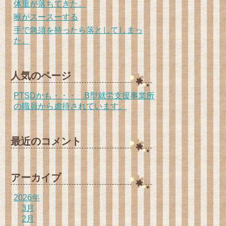
体重が落ちてきた。
喉がスースーする
手で急須を持ったら落としてしまっ
た。
人気のページ
PTSDかも・・・ B型就労支援事業所
の職員から虐待されています。
最近のコメント
アーカイブ
2026年
3月
2月