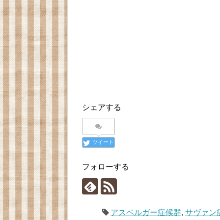
開
き
ま
す
)
シェアする
ツイート
フォローする
アスペルガー症候群
,
サヴァン