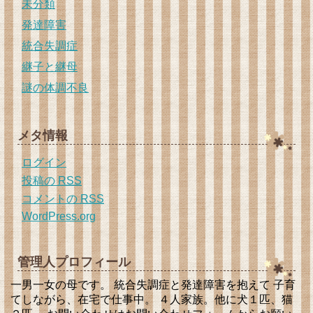
未分類
発達障害
統合失調症
継子と継母
謎の体調不良
メタ情報
ログイン
投稿の
RSS
コメントの
RSS
WordPress.org
管理人プロフィール
一男一女の母です。 統合失調症と発達障害を抱えて 子育
てしながら、在宅で仕事中。 ４人家族。他に犬１匹、猫