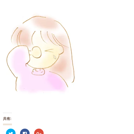
共有:
ク
F
ク