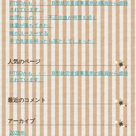
PTSDかも・・・ B型就労支援事業所の職員から虐待
されています。
生理からの・・・不正出血が何度も続く
体重が落ちてきた。
喉がスースーする
手で急須を持ったら落としてしまった。
人気のページ
PTSDかも・・・ B型就労支援事業所の職員から虐待
されています。
最近のコメント
アーカイブ
2026年