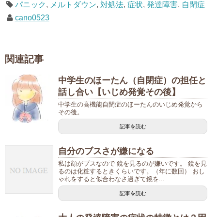
パニック
,
メルトダウン
,
対処法
,
症状
,
発達障害
,
自閉症
cano0523
関連記事
中学生のほーたん（自閉症）の担任と
話し合い【いじめ発覚その後】
中学生の高機能自閉症のほーたんのいじめ発覚から
その後。
記事を読む
自分のブスさが嫌になる
私は顔がブスなので 鏡を見るのが嫌いです。 鏡を見
るのは化粧するときくらいです。（年に数回） おし
ゃれをすると似合わなさ過ぎて鏡を...
記事を読む