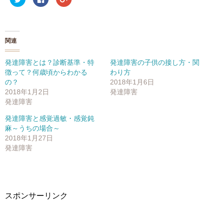
リ
a
リ
ッ
c
ッ
ク
e
ク
し
b
し
て
o
て
T
o
G
w
k
o
関連
i
で
o
t
共
g
t
有
l
e
す
e
発達障害とは？診断基準・特
発達障害の子供の接し方・関
r
る
+
徴って？何歳頃からわかる
わり方
で
に
で
共
は
共
の？
2018年1月6日
有
ク
有
(
リ
(
2018年1月2日
発達障害
新
ッ
新
発達障害
し
ク
し
い
し
い
ウ
て
ウ
発達障害と感覚過敏・感覚鈍
ィ
く
ィ
ン
だ
ン
麻～うちの場合～
ド
さ
ド
2018年1月27日
ウ
い
ウ
で
(
で
発達障害
開
新
開
き
し
き
ま
い
ま
す
ウ
す
)
ィ
)
ン
ド
ウ
スポンサーリンク
で
開
き
ま