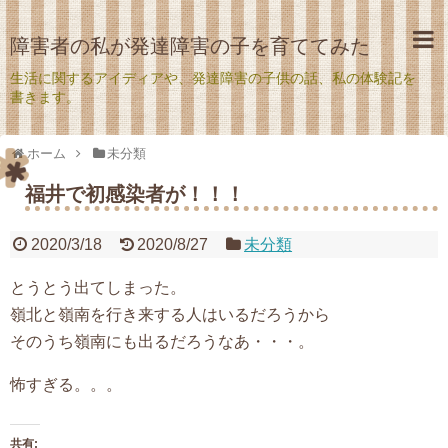
障害者の私が発達障害の子を育ててみた
生活に関するアイディアや、発達障害の子供の話、私の体験記を
書きます。
ホーム
未分類
福井で初感染者が！！！
2020/3/18
2020/8/27
未分類
とうとう出てしまった。
嶺北と嶺南を行き来する人はいるだろうから
そのうち嶺南にも出るだろうなあ・・・。
怖すぎる。。。
共有: