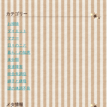
カテゴリー
お掃除
ダイエット
マナー
日々のこと
暮らしの知恵
未分類
発達障害
統合失調症
継子と継母
謎の体調不良
メタ情報