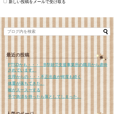
新しい投稿をメールで受け取る
最近の投稿
PTSDかも・・・ B型就労支援事業所の職員から虐待
されています。
生理からの・・・不正出血が何度も続く
体重が落ちてきた。
喉がスースーする
手で急須を持ったら落としてしまった。
人気のページ