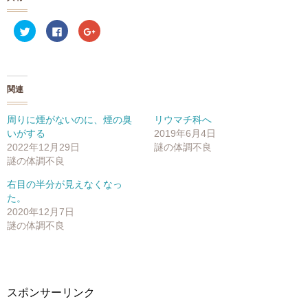
ク
F
ク
リ
a
リ
ッ
c
ッ
ク
e
ク
し
b
し
て
o
て
T
o
G
w
k
o
関連
i
で
o
t
共
g
t
有
l
e
す
e
周りに煙がないのに、煙の臭
リウマチ科へ
r
る
+
いがする
2019年6月4日
で
に
で
共
は
共
2022年12月29日
謎の体調不良
有
ク
有
(
リ
(
謎の体調不良
新
ッ
新
し
ク
し
右目の半分が見えなくなっ
い
し
い
ウ
て
ウ
た。
ィ
く
ィ
ン
だ
ン
2020年12月7日
ド
さ
ド
謎の体調不良
ウ
い
ウ
で
(
で
開
新
開
き
し
き
ま
い
ま
す
ウ
す
)
ィ
)
ン
スポンサーリンク
ド
ウ