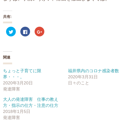
共有:
ク
F
ク
リ
a
リ
ッ
c
ッ
ク
e
ク
し
b
し
て
o
て
T
o
G
w
k
o
関連
i
で
o
t
共
g
t
有
l
e
す
e
ちょっと子育てに限
福井県内のコロナ感染者数
r
る
+
界・・・。
2020年3月31日
で
に
で
共
は
共
2020年3月20日
日々のこと
有
ク
有
(
リ
(
発達障害
新
ッ
新
し
ク
し
大人の発達障害 仕事の教え
い
し
い
ウ
て
ウ
方・指示の仕方・注意の仕方
ィ
く
ィ
ン
だ
ン
2018年1月5日
ド
さ
ド
発達障害
ウ
い
ウ
で
(
で
開
新
開
き
し
き
ま
い
ま