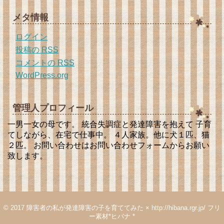
メタ情報
ログイン
投稿の
RSS
コメントの
RSS
WordPress.org
管理人プロフィール
一男一女の母です。 統合失調症と発達障害を抱えて 子育
てしながら、在宅で仕事中。 ４人家族。他に犬１匹、猫
２匹。 お問い合わせはお問い合わせフォームからお願い
致します。
© 2017
障害者の私が発達障害の子を育ててみた