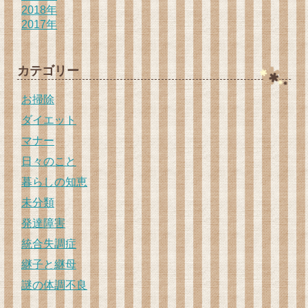
2018年
2017年
カテゴリー
お掃除
ダイエット
マナー
日々のこと
暮らしの知恵
未分類
発達障害
統合失調症
継子と継母
謎の体調不良