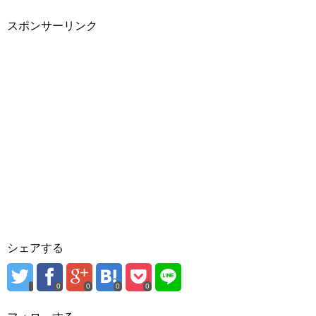
す
ウ
す
)
ィ
)
ン
スポンサーリンク
ド
ウ
で
開
き
ま
す
)
シェアする
0
0
0
0