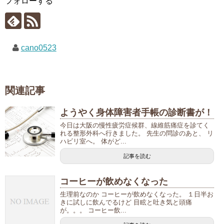
フォローする
cano0523
関連記事
ようやく身体障害者手帳の診断書が！
今日は大阪の慢性疲労症候群、線維筋痛症を診てく
れる整形外科へ行きました。 先生の問診のあと、 リ
ハビリ室へ。 体がど...
記事を読む
コーヒーが飲めなくなった
生理前なのか コーヒーが飲めなくなった。 １日半お
きに試しに飲んでるけど 目眩と吐き気と頭痛
が。。。 コーヒー飲...