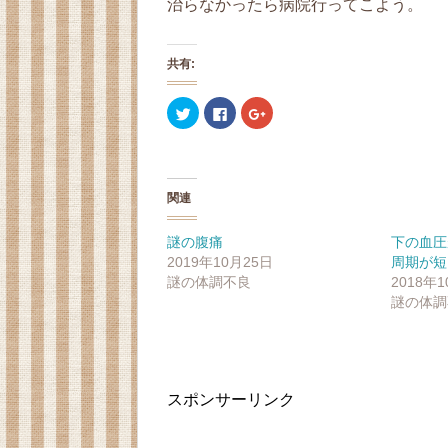
治らなかったら病院行ってこよう。
共有:
ク
F
ク
リ
a
リ
ッ
c
ッ
ク
e
ク
し
b
し
て
o
て
T
o
G
w
k
o
関連
i
で
o
t
共
g
t
有
l
e
す
e
謎の腹痛
下の血圧
r
る
+
2019年10月25日
周期が短
で
に
で
共
は
共
謎の体調不良
2018年
有
ク
有
(
リ
(
謎の体調
新
ッ
新
し
ク
し
い
し
い
ウ
て
ウ
ィ
く
ィ
ン
だ
ン
ド
さ
ド
ウ
い
ウ
スポンサーリンク
で
(
で
開
新
開
き
し
き
ま
い
ま