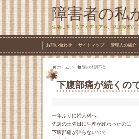
障害者の私
生活に関するアイディアや、発達障害の
お問い合わせ
サイトマップ
管理人の紹介
ホーム
謎の体調不良
下腹部痛が続くの
一年ぶりに婦人科へ。
先週の土曜日に生理が終わったのに
下腹部痛が治らないので