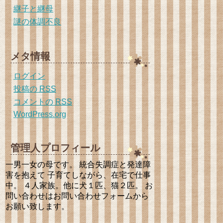
継子と継母
謎の体調不良
メタ情報
ログイン
投稿の
RSS
コメントの
RSS
WordPress.org
管理人プロフィール
一男一女の母です。 統合失調症と発達障
害を抱えて 子育てしながら、在宅で仕事
中。 ４人家族。他に犬１匹、猫２匹。 お
問い合わせはお問い合わせフォームから
お願い致します。