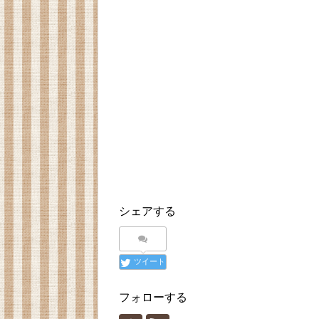
す
ウ
す
)
ィ
)
ン
ド
ウ
で
開
き
ま
す
)
シェアする
ツイート
フォローする