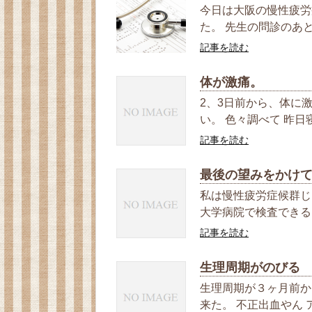
今日は大阪の慢性疲労
た。 先生の問診のあと、
記事を読む
体が激痛。
2、3日前から、体に
い。 色々調べて 昨日
記事を読む
最後の望みをかけ
私は慢性疲労症候群じ
大学病院で検査できると
記事を読む
生理周期がのびる
生理周期が３ヶ月前か
来た。 不正出血やん 