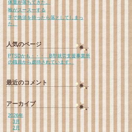
体重が落ちてきた。
喉がスースーする
手で急須を持ったら落としてしまっ
た。
人気のページ
PTSDかも・・・ B型就労支援事業所
の職員から虐待されています。
最近のコメント
アーカイブ
2026年
3月
2月