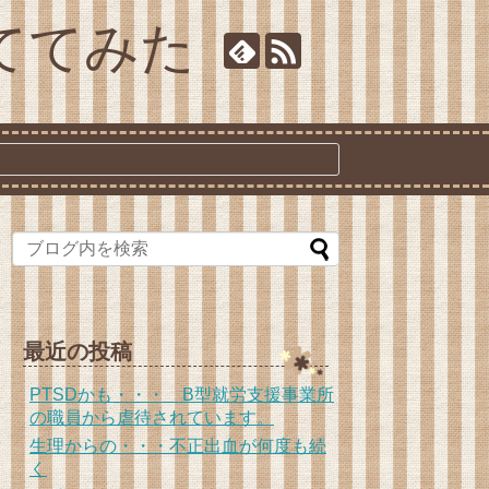
ててみた
最近の投稿
PTSDかも・・・ B型就労支援事業所
の職員から虐待されています。
生理からの・・・不正出血が何度も続
く