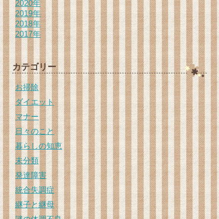
2020年
2019年
2018年
2017年
カテゴリー
お掃除
ダイエット
マナー
日々のこと
暮らしの知恵
未分類
発達障害
統合失調症
継子と継母