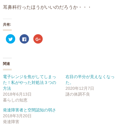
耳鼻科行ったほうがいいのだろうか・・・
共有:
ク
F
ク
リ
a
リ
ッ
c
ッ
ク
e
ク
し
b
し
て
o
て
T
o
G
w
k
o
関連
i
で
o
t
共
g
t
有
l
e
す
e
電子レンジを焦がしてしまっ
右目の半分が見えなくなっ
r
る
+
た！私がやった対処法３つの
た。
で
に
で
共
は
共
方法
2020年12月7日
有
ク
有
(
リ
(
2018年6月13日
謎の体調不良
新
ッ
新
暮らしの知恵
し
ク
し
い
し
い
ウ
て
ウ
発達障害者と空間認知の弱さ
ィ
く
ィ
ン
だ
ン
2018年3月20日
ド
さ
ド
発達障害
ウ
い
ウ
で
(
で
開
新
開