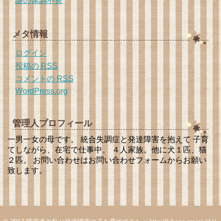
謎の体調不良
メタ情報
ログイン
投稿の
RSS
コメントの
RSS
WordPress.org
管理人プロフィール
一男一女の母です。 統合失調症と発達障害を抱えて 子育
てしながら、在宅で仕事中。 ４人家族。他に犬１匹、猫
２匹。 お問い合わせはお問い合わせフォームからお願い
致します。