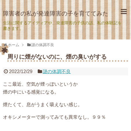
障害者の私が発達障害の子を育ててみた
生活に関するアイディアや、発達障害の子供の話、私の体験記を
書きます。
ホーム
謎の体調不良
周りに煙がないのに、煙の臭いがする
2022/12/29
謎の体調不良
ここ最近、空気が煙っぽいというか
煙の中にいる感覚になる。
煙たくて、息がうまく吸えない感じ。
オキシメーターで測ってみても異常なし。９９％