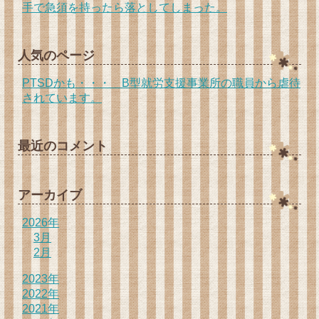
手で急須を持ったら落としてしまった。
人気のページ
PTSDかも・・・ B型就労支援事業所の職員から虐待
されています。
最近のコメント
アーカイブ
2026年
3月
2月
2023年
2022年
2021年