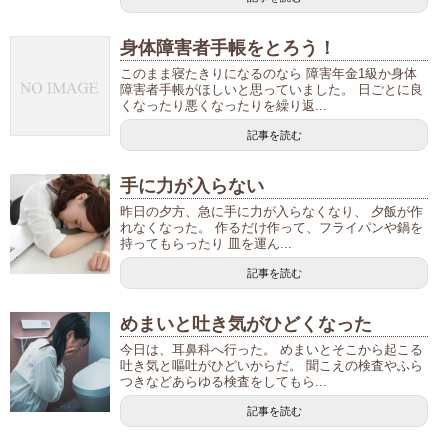
身体障害者手帳をとろう！
このまま寝たきりになるのなら 障害年金1級か身体
障害者手帳がほしいと思っていました。 日ごとに良
くなったり悪くなったりを繰り返...
記事を読む
手に力が入らない
昨日の夕方、急に手に力が入らなくなり、 夕飯が作
れなくなった。 作るだけ作って、フライパンや鍋を
持ってもらったり 皿を運ん...
記事を読む
めまいと吐き気がひどくなった
今日は、耳鼻科へ行った。 めまいとそこから起こる
吐き気と嘔吐がひどいからだ。 聞こえの検査やふら
つきなどあらゆる検査をしてもら...
記事を読む