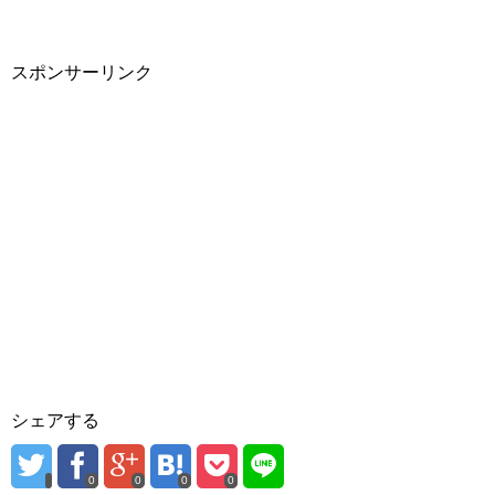
き
し
き
ま
い
ま
す
ウ
す
)
ィ
)
ン
スポンサーリンク
ド
ウ
で
開
き
ま
す
)
シェアする
0
0
0
0