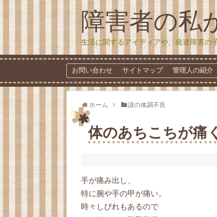
障害者の私
生活に関するアイディアや、発達障害の
お問い合わせ
サイトマップ
管理人の紹介
ホーム
謎の体調不良
体のあちこちが痛
手が痛み出し、
特に腕や手の甲が痛い。
時々しびれもあるので