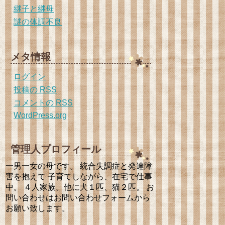
継子と継母
謎の体調不良
メタ情報
ログイン
投稿の
RSS
コメントの
RSS
WordPress.org
管理人プロフィール
一男一女の母です。 統合失調症と発達障
害を抱えて 子育てしながら、在宅で仕事
中。 ４人家族。他に犬１匹、猫２匹。 お
問い合わせはお問い合わせフォームから
お願い致します。