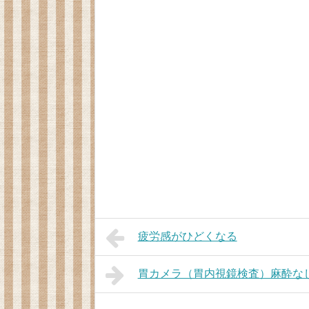
疲労感がひどくなる
胃カメラ（胃内視鏡検査）麻酔な