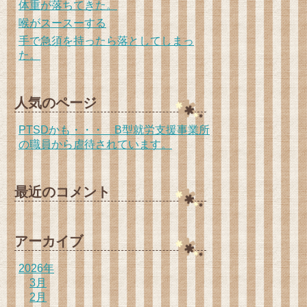
体重が落ちてきた。
喉がスースーする
手で急須を持ったら落としてしまっ
た。
人気のページ
PTSDかも・・・ B型就労支援事業所
の職員から虐待されています。
最近のコメント
アーカイブ
2026年
3月
2月