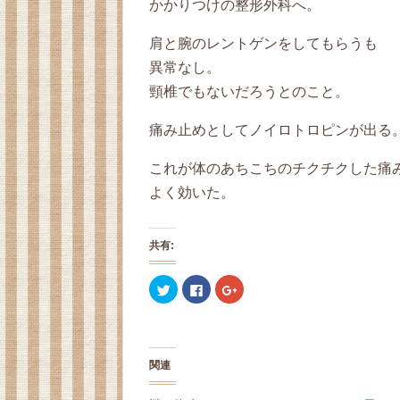
かかりつけの整形外科へ。
肩と腕のレントゲンをしてもらうも
異常なし。
頸椎でもないだろうとのこと。
痛み止めとしてノイロトロピンが出る
これが体のあちこちのチクチクした痛
よく効いた。
共有:
ク
F
ク
リ
a
リ
ッ
c
ッ
ク
e
ク
し
b
し
て
o
て
T
o
G
w
k
o
関連
i
で
o
t
共
g
t
有
l