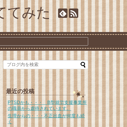
ててみた
最近の投稿
PTSDかも・・・ B型就労支援事業所
の職員から虐待されています。
生理からの・・・不正出血が何度も続
く