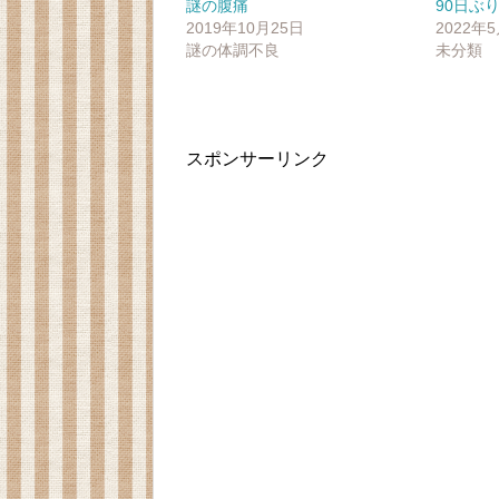
e
す
e
謎の腹痛
90日ぶ
r
る
+
2019年10月25日
2022年
で
に
で
共
は
共
謎の体調不良
未分類
有
ク
有
(
リ
(
新
ッ
新
し
ク
し
い
し
い
ウ
て
ウ
ィ
く
ィ
ン
だ
ン
スポンサーリンク
ド
さ
ド
ウ
い
ウ
で
(
で
開
新
開
き
し
き
ま
い
ま
す
ウ
す
)
ィ
)
ン
ド
ウ
で
開
き
ま
す
)