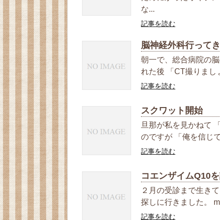
な...
記事を読む
脳神経外科行って
朝一で、総合病院の脳
れた後 「CT撮りまし
記事を読む
スクワット開始
旦那が私を見かねて 
のですが 「俺を信じて」
記事を読む
コエンザイムQ10
２月の受診まで生きて
探しに行きました。 mi
記事を読む