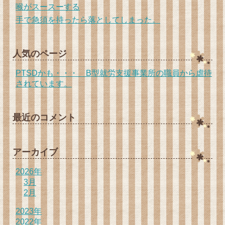
喉がスースーする
手で急須を持ったら落としてしまった。
人気のページ
PTSDかも・・・ B型就労支援事業所の職員から虐待
されています。
最近のコメント
アーカイブ
2026年
3月
2月
2023年
2022年