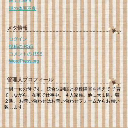
謎の体調不良
メタ情報
ログイン
投稿の
RSS
コメントの
RSS
WordPress.org
管理人プロフィール
一男一女の母です。 統合失調症と発達障害を抱えて 子育
てしながら、在宅で仕事中。 ４人家族。他に犬１匹、猫
２匹。 お問い合わせはお問い合わせフォームからお願い
致します。