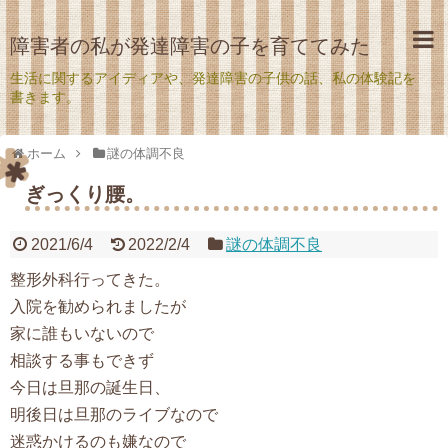
障害者の私が発達障害の子を育ててみた
生活に関するアイディアや、発達障害の子供の話、私の体験記を
書きます。
ホーム
謎の体調不良
ぎっくり腰。
2021/6/4
2022/2/4
謎の体調不良
整形外科行ってきた。
入院を勧められましたが
家に誰もいないので
相談する事もできず
今日は旦那の誕生日、
明後日は旦那のライブなので
迷惑かけるのも嫌なので