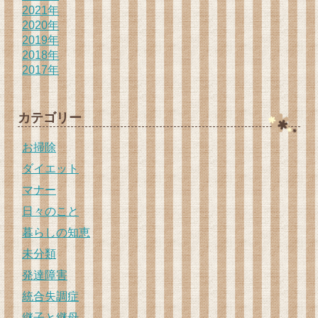
2021年
2020年
2019年
2018年
2017年
カテゴリー
お掃除
ダイエット
マナー
日々のこと
暮らしの知恵
未分類
発達障害
統合失調症
継子と継母