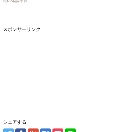
謎の体調不良
ウ
い
ウ
で
(
で
開
新
開
き
し
き
ま
い
ま
す
ウ
す
)
ィ
)
ン
スポンサーリンク
ド
ウ
で
開
き
ま
す
)
シェアする