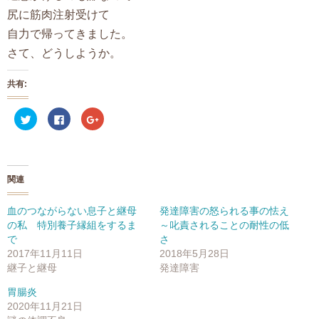
尻に筋肉注射受けて
自力で帰ってきました。
さて、どうしようか。
共有:
ク
F
ク
リ
a
リ
ッ
c
ッ
ク
e
ク
し
b
し
て
o
て
T
o
G
w
k
o
関連
i
で
o
t
共
g
t
有
l
e
す
e
血のつながらない息子と継母
発達障害の怒られる事の怯え
r
る
+
の私 特別養子縁組をするま
～叱責されることの耐性の低
で
に
で
共
は
共
で
さ
有
ク
有
(
リ
(
2017年11月11日
2018年5月28日
新
ッ
新
継子と継母
発達障害
し
ク
し
い
し
い
ウ
て
ウ
胃腸炎
ィ
く
ィ
ン
だ
ン
2020年11月21日
ド
さ
ド