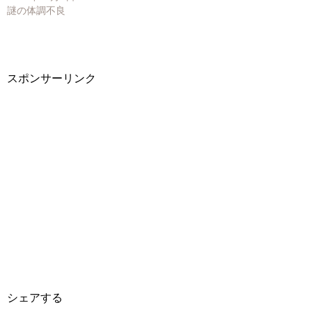
で
(
で
謎の体調不良
開
新
開
き
し
き
ま
い
ま
す
ウ
す
)
ィ
)
ン
ド
ウ
スポンサーリンク
で
開
き
ま
す
)
シェアする