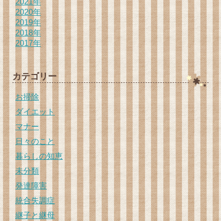
2021年
2020年
2019年
2018年
2017年
カテゴリー
お掃除
ダイエット
マナー
日々のこと
暮らしの知恵
未分類
発達障害
統合失調症
継子と継母