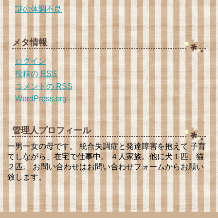
謎の体調不良
メタ情報
ログイン
投稿の
RSS
コメントの
RSS
WordPress.org
管理人プロフィール
一男一女の母です。 統合失調症と発達障害を抱えて 子育
てしながら、在宅で仕事中。 ４人家族。他に犬１匹、猫
２匹。 お問い合わせはお問い合わせフォームからお願い
致します。