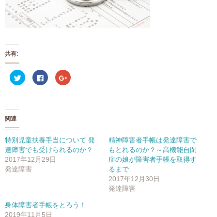
共有:
ク
F
ク
リ
a
リ
ッ
c
ッ
ク
e
ク
し
b
し
て
o
て
T
o
G
w
k
o
関連
i
で
o
t
共
g
t
有
l
e
す
e
特別児童扶養手当について 発
精神障害者手帳は発達障害で
r
る
+
達障害でも受けられるのか？
もとれるのか？～高機能自閉
で
に
で
共
は
共
2017年12月29日
症の娘が障害者手帳を取得す
有
ク
有
(
リ
(
発達障害
るまで
新
ッ
新
2017年12月30日
し
ク
し
い
し
い
発達障害
ウ
て
ウ
ィ
く
ィ
ン
だ
ン
身体障害者手帳をとろう！
ド
さ
ド
2019年11月5日
ウ
い
ウ