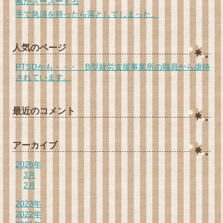
喉がスースーする
手で急須を持ったら落としてしまった。
人気のページ
PTSDかも・・・ B型就労支援事業所の職員から虐待
されています。
最近のコメント
アーカイブ
2026年
3月
2月
2023年
2022年