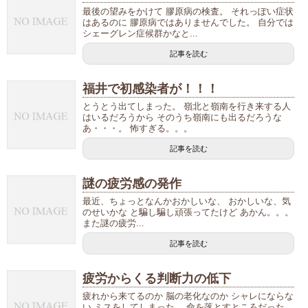
最後の望みをかけて 膠原病の検査。 それっぽい症状
はあるのに 膠原病ではありませんでした。 自分では
シェーグレン症候群かなと...
記事を読む
福井で初感染者が！！！
とうとう出てしまった。 嶺北と嶺南を行き来する人
はいるだろうから そのうち嶺南にも出るだろうな
あ・・・。 怖すぎる。。。
記事を読む
謎の疲労感の発作
最近、ちょっとなんかおかしいな、 おかしいな、気
のせいかな と騙し騙し頑張ってたけど あかん。。。
また謎の疲労...
記事を読む
疲労からくる判断力の低下
疲れから来てるのか 脳の老化なのか シャレにならな
い ミスをしてしまった。 命を落とすところだった。