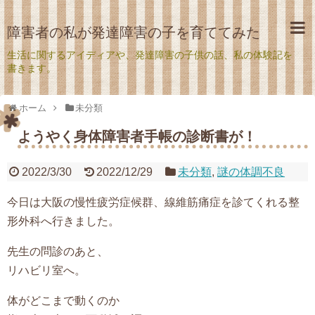
障害者の私が発達障害の子を育ててみた
生活に関するアイディアや、発達障害の子供の話、私の体験記を
書きます。
ホーム
未分類
ようやく身体障害者手帳の診断書が！
2022/3/30
2022/12/29
未分類
,
謎の体調不良
今日は大阪の慢性疲労症候群、線維筋痛症を診てくれる整
形外科へ行きました。
先生の問診のあと、
リハビリ室へ。
体がどこまで動くのか