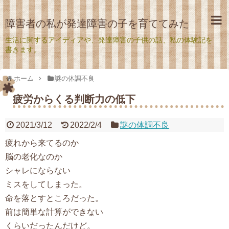
障害者の私が発達障害の子を育ててみた
生活に関するアイディアや、発達障害の子供の話、私の体験記を
書きます。
ホーム
謎の体調不良
疲労からくる判断力の低下
2021/3/12
2022/2/4
謎の体調不良
疲れから来てるのか
脳の老化なのか
シャレにならない
ミスをしてしまった。
命を落とすところだった。
前は簡単な計算ができない
くらいだったんだけど。