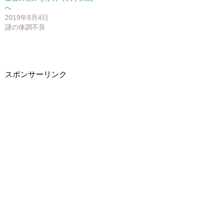
ウ
て
ウ
へ
ィ
く
ィ
ン
だ
ン
2019年8月4日
ド
さ
ド
謎の体調不良
ウ
い
ウ
で
(
で
開
新
開
き
し
き
ま
い
ま
す
ウ
す
)
ィ
)
ン
スポンサーリンク
ド
ウ
で
開
き
ま
す
)