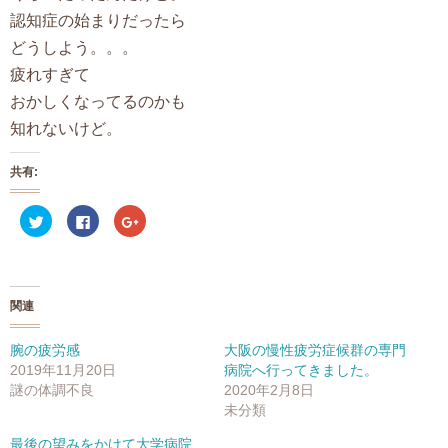
認知症の始まりだったら
どうしよう。。。
疲れすぎて
おかしくなってるのかも
知れないけど。
共有:
ク
F
ク
リ
a
リ
ッ
c
ッ
ク
e
ク
し
b
し
て
o
て
T
o
G
w
k
o
関連
i
で
o
t
共
g
t
有
l
e
す
e
腕の疲労感
大阪の慢性疲労症候群の専門
r
る
+
2019年11月20日
病院へ行ってきました。
で
に
で
共
は
共
謎の体調不良
2020年2月8日
有
ク
有
(
リ
(
未分類
新
ッ
新
し
ク
し
最後の望みをかけて大学病院
い
し
い