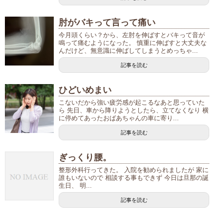
肘がバキって言って痛い
今月頭くらい？から、左肘を伸ばすとバキって音が
鳴って痛むようになった。 慎重に伸ばすと大丈夫な
んだけど、無意識に伸ばしてしまうとめっちゃ...
記事を読む
ひどいめまい
こないだから強い疲労感が起こるなあと思っていた
ら 先日、車から降りようとしたら、立てなくなり 横
に停めてあったおばあちゃんの車に寄り...
記事を読む
ぎっくり腰。
整形外科行ってきた。 入院を勧められましたが 家に
誰もいないので 相談する事もできず 今日は旦那の誕
生日、 明...
記事を読む