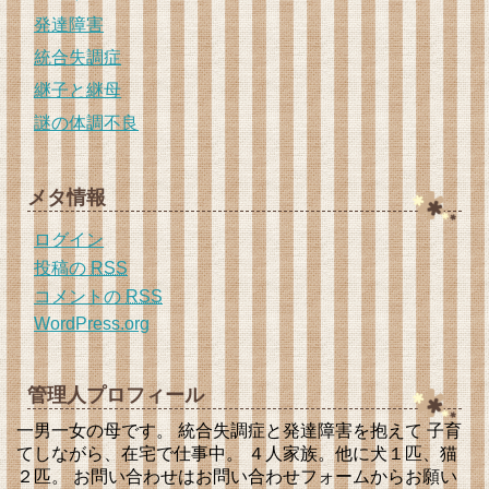
発達障害
統合失調症
継子と継母
謎の体調不良
メタ情報
ログイン
投稿の
RSS
コメントの
RSS
WordPress.org
管理人プロフィール
一男一女の母です。 統合失調症と発達障害を抱えて 子育
てしながら、在宅で仕事中。 ４人家族。他に犬１匹、猫
２匹。 お問い合わせはお問い合わせフォームからお願い