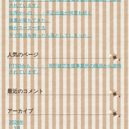
されています。
生理からの・・・不正出血が何度も続く
体重が落ちてきた。
喉がスースーする
手で急須を持ったら落としてしまった。
人気のページ
PTSDかも・・・ B型就労支援事業所の職員から虐待
されています。
最近のコメント
アーカイブ
2026年
3月