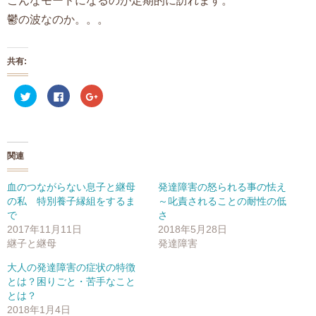
こんなモードになるのが定期的に訪れます。
鬱の波なのか。。。
共有:
ク
F
ク
リ
a
リ
ッ
c
ッ
ク
e
ク
し
b
し
て
o
て
T
o
G
w
k
o
関連
i
で
o
t
共
g
t
有
l
e
す
e
血のつながらない息子と継母
発達障害の怒られる事の怯え
r
る
+
の私 特別養子縁組をするま
～叱責されることの耐性の低
で
に
で
共
は
共
で
さ
有
ク
有
(
リ
(
2017年11月11日
2018年5月28日
新
ッ
新
継子と継母
発達障害
し
ク
し
い
し
い
ウ
て
ウ
大人の発達障害の症状の特徴
ィ
く
ィ
ン
だ
ン
とは？困りごと・苦手なこと
ド
さ
ド
とは？
ウ
い
ウ
で
(
で
2018年1月4日
開
新
開