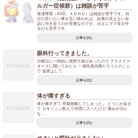
ルガー症候群）は雑談が苦手
発達障害（ASD、ＡＤＨＤ）は雑談が苦手です。自
分の言いたい事を言い終われば、結果の見えない会
話に付き合うのが苦痛なのです。ゆえにママ友を作
るのも苦手です。
記事を読む
眼科行ってきました。
日曜日に一時的に視野欠損があったので アスクドク
ターズに聞いてみたら 一過性黒内障だろうとのこと
で 放置はして...
記事を読む
体が痛すぎる
体が痛すぎて 早期覚醒してしまった。 どうにか起き
て ロキソニン飲んで布団に入ったけど 痛みが治ら
な...
記事を読む