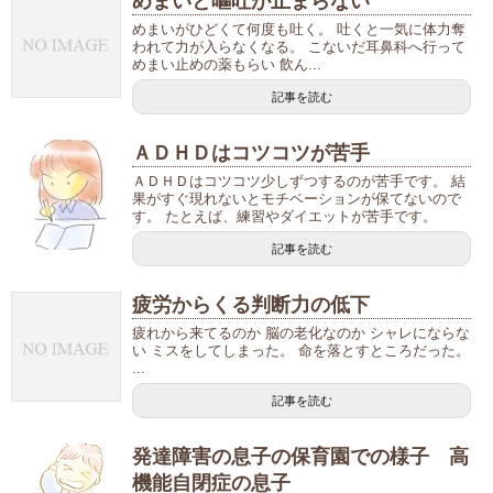
めまいと嘔吐が止まらない
めまいがひどくて何度も吐く。 吐くと一気に体力奪
われて力が入らなくなる。 こないだ耳鼻科へ行って
めまい止めの薬もらい 飲ん...
記事を読む
ＡＤＨＤはコツコツが苦手
ＡＤＨＤはコツコツ少しずつするのが苦手です。 結
果がすぐ現れないとモチベーションが保てないので
す。 たとえば、練習やダイエットが苦手です。
記事を読む
疲労からくる判断力の低下
疲れから来てるのか 脳の老化なのか シャレにならな
い ミスをしてしまった。 命を落とすところだった。
...
記事を読む
発達障害の息子の保育園での様子 高
機能自閉症の息子