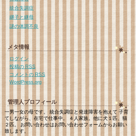
統合失調症
継子と継母
謎の体調不良
メタ情報
ログイン
投稿の
RSS
コメントの
RSS
WordPress.org
管理人プロフィール
一男一女の母です。 統合失調症と発達障害を抱えて 子育
てしながら、在宅で仕事中。 ４人家族。他に犬１匹、猫
２匹。 お問い合わせはお問い合わせフォームからお願い
致します。