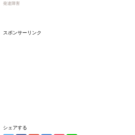
き
し
き
発達障害
ま
い
ま
す
ウ
す
)
ィ
)
ン
ド
ウ
で
開
スポンサーリンク
き
ま
す
)
シェアする