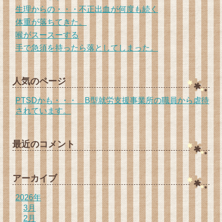
生理からの・・・不正出血が何度も続く
体重が落ちてきた。
喉がスースーする
手で急須を持ったら落としてしまった。
人気のページ
PTSDかも・・・ B型就労支援事業所の職員から虐待
されています。
最近のコメント
アーカイブ
2026年
3月
2月