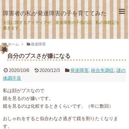
障害者の私が発達障害の子を育ててみた
生活に関するアイディアや、発達障害の子供の話、私の体験記を
書きます。
ホーム
発達障害
自分のブスさが嫌になる
2020/10/6
2020/12/3
発達障害
,
統合失調症
,
謎の
体調不良
私は顔がブスなので
鏡を見るのが嫌いです。
鏡を見るのは化粧するときくらいです。（年に数回）
おしゃれをすると似合わなさ過ぎて鏡を割りたくなりま
す。